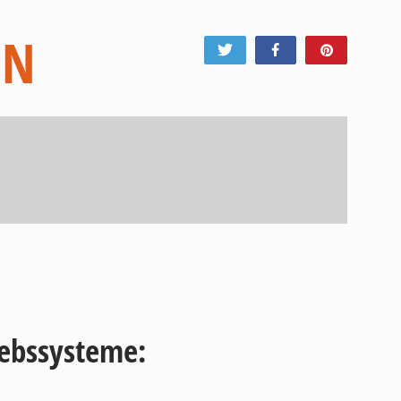
EN
Tweet
Share
Pin
iebssysteme: