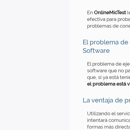
En
OnlineMicTest
l
efectiva para prob
problemas de cone
El problema de
Software
El problema de ej
software que no pa
que, si ya está te
el problema está v
La ventaja de p
Utilizando el serv
intentará comunica
formas más directa