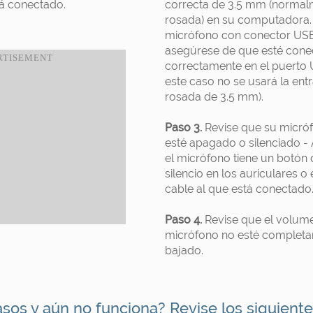
á conectado.
correcta de 3.5 mm (norma
rosada) en su computadora. 
micrófono con conector US
asegúrese de que esté con
correctamente en el puerto
este caso no se usará la ent
rosada de 3.5 mm).
Paso 3.
Revise que su micró
esté apagado o silenciado -
el micrófono tiene un botón 
silencio en los auriculares o 
cable al que está conectado
Paso 4.
Revise que el volum
micrófono no esté complet
bajado.
asos y aún no funciona? Revise los siguiente