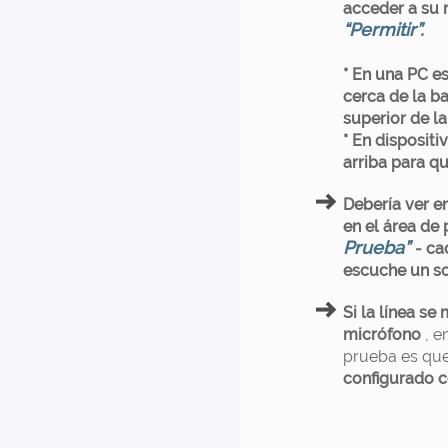
acceder a su 
“Permitir”
.
* En una PC e
cerca de la ba
superior de la
* En dispositi
arriba para q
Debería ver e
en el área de
Prueba”
- ca
escuche un so
Si la línea s
micrófono
, e
prueba es qu
configurado c