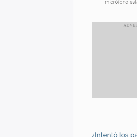
micrófono est
¿Intentó los p