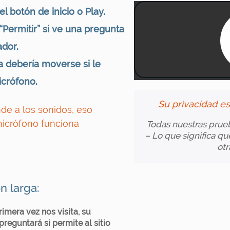
el botón de inicio o Play.
“Permitir” si ve una pregunta
dor.
a debería moverse si le
icrófono.
Su privacidad e
nde a los sonidos, eso
micrófono funciona
Todas nuestras prueb
– Lo que significa q
otr
n larga:
primera vez nos visita, su
reguntará si permite al sitio