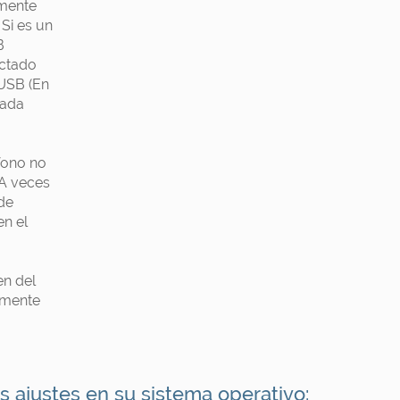
lmente
Si es un
B
ectado
 USB (En
rada
fono no
 A veces
de
en el
.
en del
amente
s ajustes en su sistema operativo: