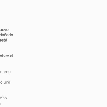
mueve
,
dañado
está
olver el
i como
 o una
fono
a