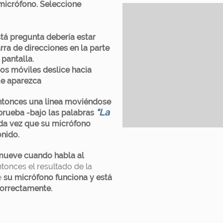
micrófono. Seleccione
stá pregunta debería estar
rra de direcciones en la parte
 pantalla.
vos móviles deslice hacia
ue aparezca
ntonces una línea moviéndose
“La
 prueba -bajo las palabras
da vez que su micrófono
nido.
e mueve cuando habla al
ntonces el resultado de la
e
su micrófono funciona y está
orrectamente.