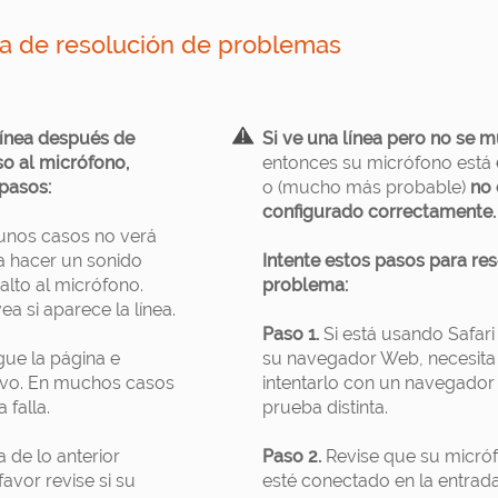
a de resolución de problemas
línea después de
Si ve una línea pero no se 
so al micrófono,
entonces su micrófono está
pasos:
o (mucho más probable)
no 
configurado correctamente.
unos casos no verá
ta hacer un sonido
Intente estos pasos para res
alto al micrófono.
problema:
ea si aparece la línea.
Paso 1.
Si está usando Safar
ue la página e
su navegador Web, necesita
evo. En muchos casos
intentarlo con un navegador
 falla.
prueba distinta.
 de lo anterior
Paso 2.
Revise que su micró
favor revise si su
esté conectado en la entrad