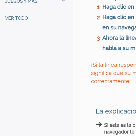
JUEGOS Y MÁS
Haga clic en 
1
Haga clic en 
2
VER TODO
en su navega
Ahora la líne
3
habla a su m
¡Si la línea respo
significa que su 
correctamente!
La explicació
Si esta es la 
navegador le p