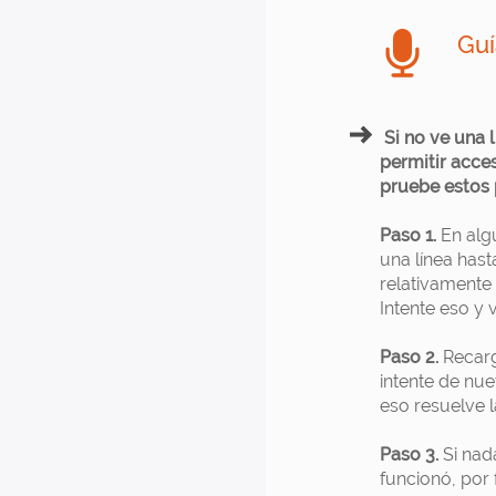
Guí
Si no ve una 
permitir acce
pruebe estos 
Paso 1.
En alg
una línea has
relativamente 
Intente eso y v
Paso 2.
Recarg
intente de nu
eso resuelve la
Paso 3.
Si nada
funcionó, por 