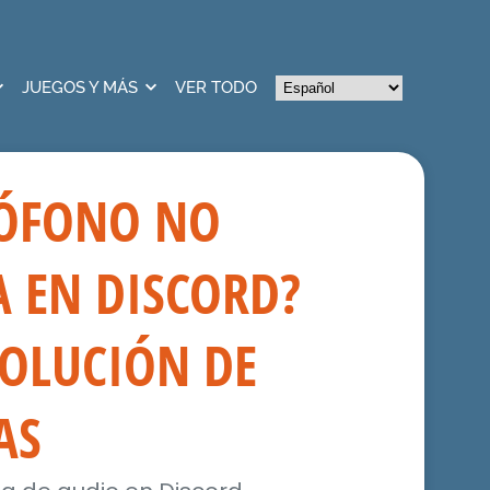
JUEGOS Y MÁS
VER TODO
RÓFONO NO
 EN DISCORD?
SOLUCIÓN DE
AS