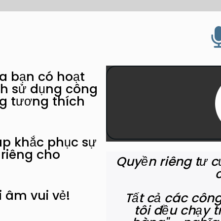
a bạn có hoạt
h sử dụng công
ng tương thích
úp khắc phục sự
riêng cho
Quyền riêng tư c
 âm vui vẻ!
Tất cả các côn
tôi đều chạy t