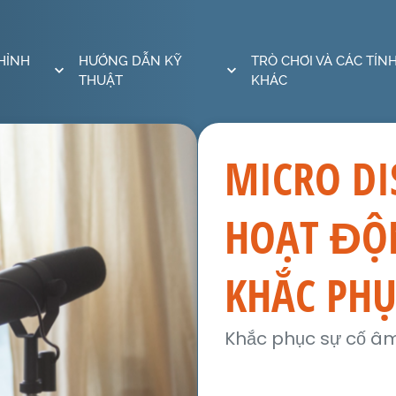
HỈNH
HƯỚNG DẪN KỸ
TRÒ CHƠI VÀ CÁC TÍN
THUẬT
KHÁC
MICRO D
HOẠT ĐỘ
KHẮC PHỤ
Khắc phục sự cố â