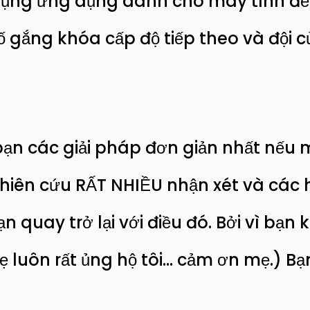
 dụng ứng dụng dành cho máy tính để 
ố gắng khóa cấp độ tiếp theo và đội 
ạn các giải pháp đơn giản nhất nếu 
nghiên cứu RẤT NHIỀU nhận xét và cá
n quay trở lại với điều đó. Bởi vì bạn
ẹ luôn rất ủng hộ tôi… cảm ơn mẹ.) B