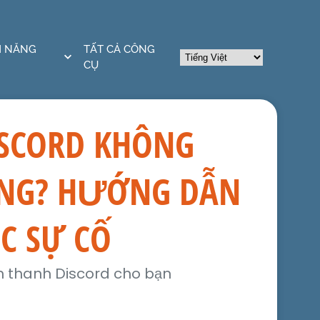
H NĂNG
TẤT CẢ CÔNG
CỤ
ISCORD KHÔNG
NG? HƯỚNG DẪN
C SỰ CỐ
m thanh Discord cho bạn