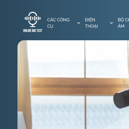
CÁC CÔNG
ĐIỆN
BỘ C
CỤ
THOẠI
ÂM