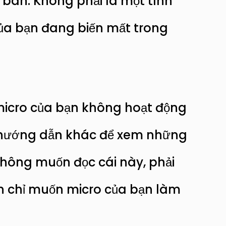
bàn. Không phải là một tình
của bạn đang biến mất trong
micro của bạn không hoạt động
c hướng dẫn khác để xem những
 không muốn đọc cái này, phải
ạn chỉ muốn micro của bạn làm