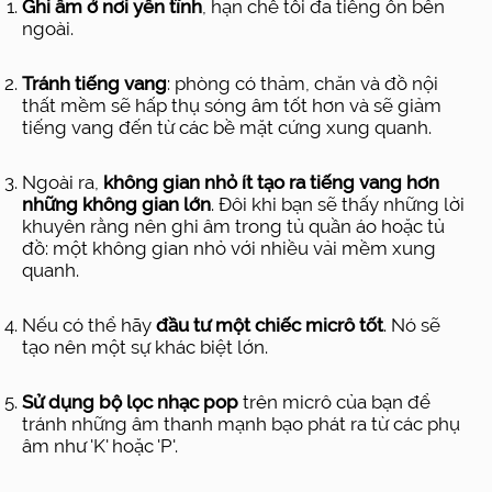
Ghi âm ở nơi yên tĩnh
, hạn chế tối đa tiếng ồn bên
ngoài.
Tránh tiếng vang
: phòng có thảm, chăn và đồ nội
thất mềm sẽ hấp thụ sóng âm tốt hơn và sẽ giảm
tiếng vang đến từ các bề mặt cứng xung quanh.
Ngoài ra,
không gian nhỏ ít tạo ra tiếng vang hơn
những không gian lớn
. Đôi khi bạn sẽ thấy những lời
khuyên rằng nên ghi âm trong tủ quần áo hoặc tủ
đồ: một không gian nhỏ với nhiều vải mềm xung
quanh.
Nếu có thể hãy
đầu tư một chiếc micrô tốt
. Nó sẽ
tạo nên một sự khác biệt lớn.
Sử dụng bộ lọc nhạc pop
trên micrô của bạn để
tránh những âm thanh mạnh bạo phát ra từ các phụ
âm như 'K' hoặc 'P'.