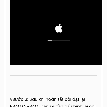
vBước 3: Sau khi hoàn tất cài đặt lại
PRAM/NVRAM, bạn sẽ cần cấu hình lại cài