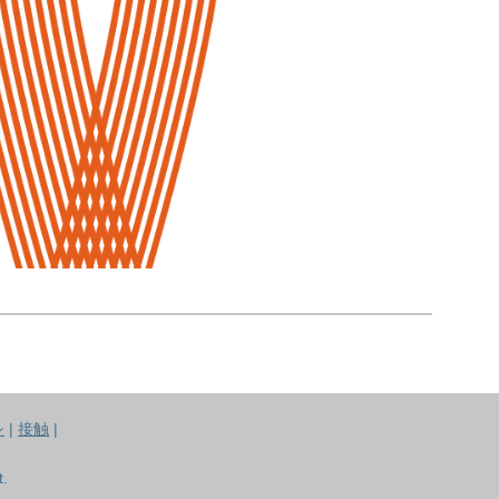
シ
|
接触
|
.