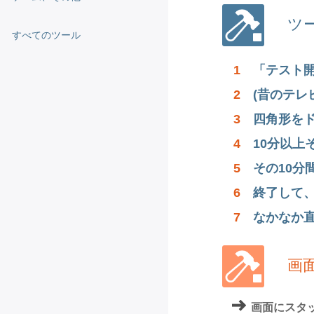
ツ
すべてのツール
1
「テスト
2
(昔のテ
3
四角形を
4
10分以上
5
その10
6
終了して
7
なかなか直
画
画面にスタ