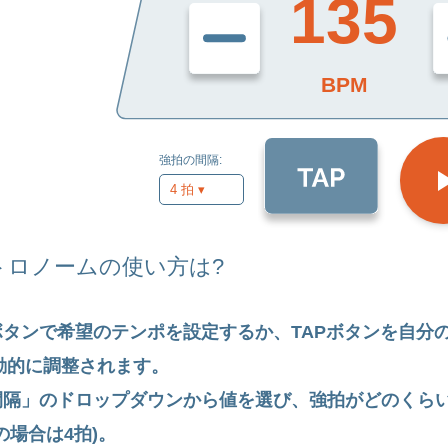
135
BPM
強拍の間隔:
4 拍 ▾
トロノームの使い方は?
 のボタンで希望のテンポを設定するか、TAPボタンを自
動的に調整されます。
隔」のドロップダウンから値を選び、強拍がどのくらい
の場合は4拍)。