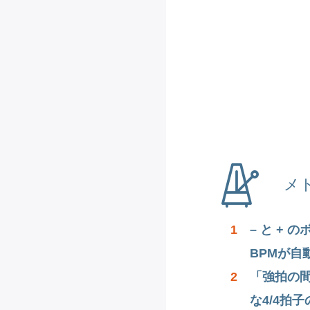
メ
1
– と +
BPMが自
2
「強拍の間
な4/4拍子