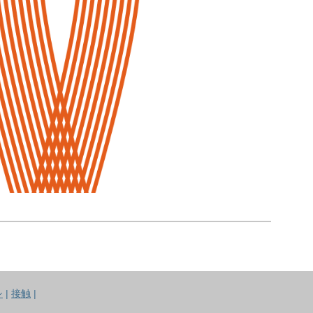
シ
|
接触
|