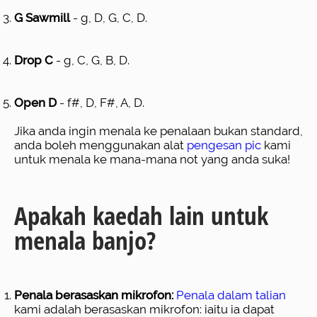
G Sawmill
- g, D, G, C, D.
Drop C
- g, C, G, B, D.
Open D
- f#, D, F#, A, D.
Jika anda ingin menala ke penalaan bukan standard,
anda boleh menggunakan alat
pengesan pic
kami
untuk menala ke mana-mana not yang anda suka!
Apakah kaedah lain untuk
menala banjo?
Penala berasaskan mikrofon:
Penala dalam talian
kami adalah berasaskan mikrofon: iaitu ia dapat