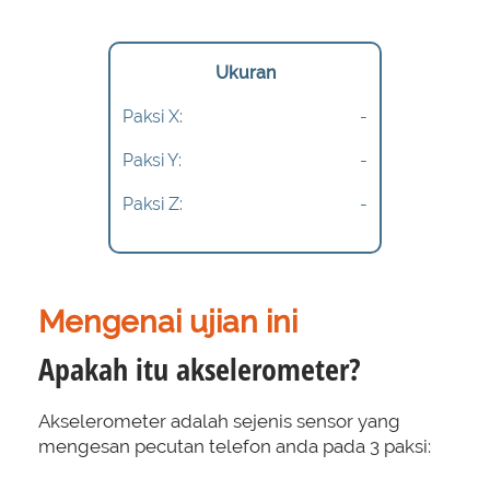
Ukuran
Paksi X:
-
Paksi Y:
-
Paksi Z:
-
Mengenai ujian ini
Apakah itu akselerometer?
Akselerometer adalah sejenis sensor yang
mengesan pecutan telefon anda pada 3 paksi: