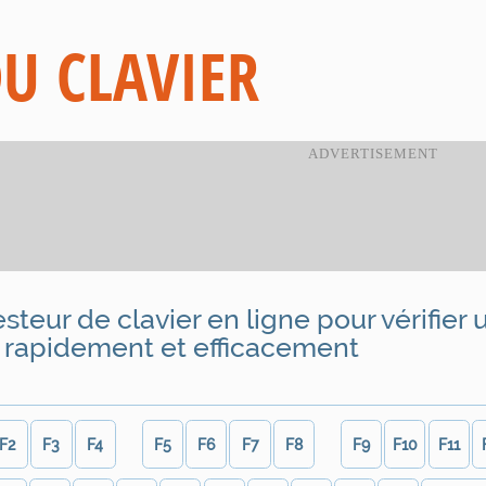
DU CLAVIER
esteur de clavier en ligne pour vérifier 
r rapidement et efficacement
F2
F3
F4
F5
F6
F7
F8
F9
F10
F11