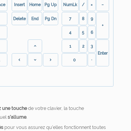
ace
Insert
Home
Pg Up
NumLk
/
×
−
Delete
End
Pg Dn
7
8
9
∖
+
4
5
6
1
2
3
Enter
l
0
·
z une touche
de votre clavier, la touche
tuel
s’allume
.
és
pour vous assurez qu’elles fonctionnent toutes