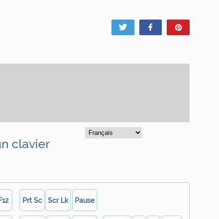
Tweet
Share
Pin
un clavier
F12
Prt Sc
Scr Lk
Pause