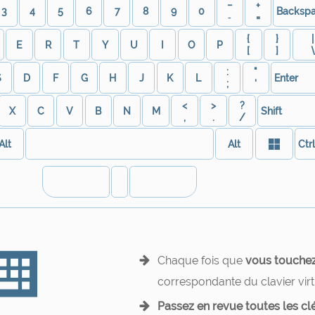
−
+
3
4
5
6
7
8
9
0
Backsp
‐
=
{
}
|
E
R
T
Y
U
I
O
P
[
]
:
"
S
D
F
G
H
J
K
L
Enter
;
'
<
>
?
X
C
V
B
N
M
Shift
,
.
/
Alt
Alt
Ctr
Chaque fois que
vous touche
correspondante du clavier vir
Passez en revue toutes les cl