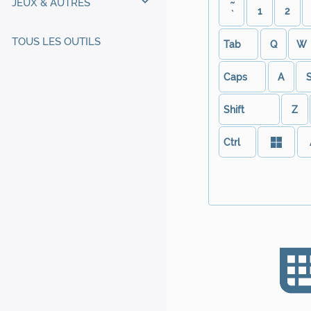
JEUX & AUTRES
~
1
2
`
TOUS LES OUTILS
Tab
Q
W
Caps
A
Shift
Z
Ctrl