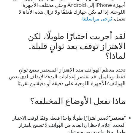
أجهزة iPhone إلى Android وحتى مختلف الأجهزة
اللوحية. إذا لم يكن جهازك مُغلقًا ولا تزال هذه الأداة لا
تعمل،
يُرجى مراسلتنا
.
لقد أجريت اختبارًا طويلًا، لكن
الاهتزاز توقف بعد ثوانٍ قليلة.
لماذا؟
تحدد معظم الهواتف مدة الاهتزاز المستمر ببضع ثوانٍ
فقط. وبالمثل، قد تقتصر إعدادات البدء/الإيقاف لدى بعض
الهواتف/الأجهزة اللوحية على دقيقة أو دقيقتين تقريبًا.
ماذا تفعل الأوضاع المختلفة؟
"مستمر"
يُصدر اهتزازًا طويلًا واحدًا فقط، وفقًا لوقت الاختبار
المحدد أعلاه. لاحظ أن العديد من الهواتف لا تسمح باهتزاز
طويل جدًا، وتُنهيه بعد بضع ثوانٍ.