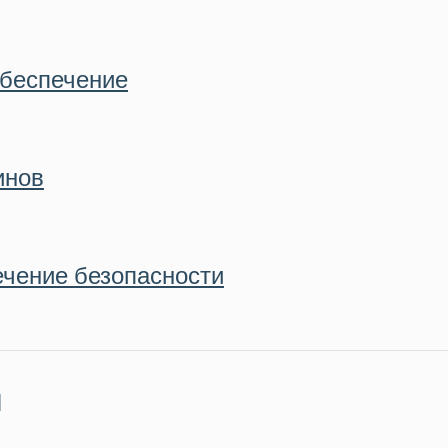
обеспечение
инов
ечение безопасности
я