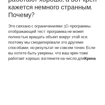
кажется немного странным.
Почему?
Это связано с ограничениями 3D-программы,
отображающей тест: программа не может
полностью вращать объект вокруг этой оси,
поэтому мы смоделировали это другими
способами, но результат не совсем точен. Если
вы хотите быть уверены, что ваш крен тоже
работает хорошо, взгляните на число для
Крена
в разделе
Измерения
, поскольку оно меняется,
когда вы вращаете свой телефон.
Разве гироскоп не
распознает также
перемещение телефона в