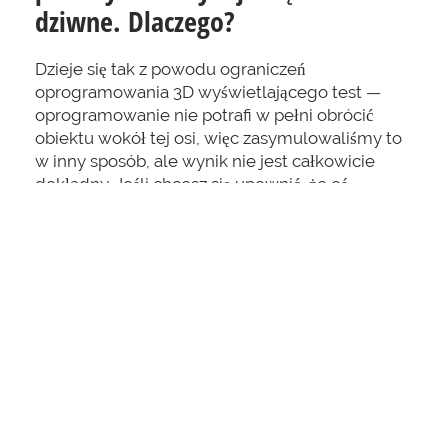
dziwne. Dlaczego?
Dzieje się tak z powodu ograniczeń
oprogramowania 3D wyświetlającego test —
oprogramowanie nie potrafi w pełni obrócić
obiektu wokół tej osi, więc zasymulowaliśmy to
w inny sposób, ale wynik nie jest całkowicie
dokładny. Jeśli chcesz się upewnić, że oś
pochylenia również działa poprawnie, spójrz na
wartość przy
Przechyleniu
w sekcji
Pomiary
—
powinna się zmieniać podczas obracania
telefonu wokół tej osi.
Czy żyroskop nie wykrywa
również ruchu telefonu w
przestrzeni?
Nie, jest to obsługiwane przez
akcelerometr