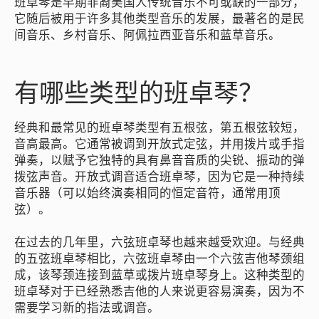
班卓琴是早期非裔美国人传统音乐不可或缺的一部分，
它随后被用于许多其他类型音乐的发展，最著名的是民
间音乐、乡村音乐、阿佩拉西亚音乐和蓝草音乐。
有哪些类型的班卓琴？
经典和最常见的班卓琴类型有五根弦，第五根弦较短，
音高最高。它通常被调到开放式定弦，并用拨片或手指
弹奏，以赋予它独特的具有鼻音音质的尖锐、振动的弹
拨弦声音。开放式调音适合班卓琴，因为它是一种持续
音乐器（可以始终演奏相同的恒定音符，通常用顶
弦）。
在过去的几年里，六弦班卓琴也越来越受欢迎。与经典
的五弦班卓琴相比，六弦班卓琴由一个六弦吉他琴颈组
成，该琴颈连接到蓝草或拨片班卓琴身上。这种类型的
班卓琴对于已经熟悉吉他的人来说更容易演奏，因为不
需要学习新的指法或调音。